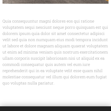
Quia consequuntur magni dolores eos qui ratione
voluptatem sequi nesciunt neque porro quisquam est qui
dolorem ipsum quia dolor sit amet consectetur adipisci
velit sed quia non numquam eius modi tempora incidunt
ut labore et dolore magnam aliquam quaerat voluptatem
ut enim ad minima veniam quis nostrum exercitationem
ullam corporis suscipit laboriosam nisi ut aliquid ex ea
commodi consequatur quis autem vel eum iure
reprehenderit qui in ea voluptate velit esse quam nihil
molestiae consequatur vel illum qui dolorem eum fugiat
quo voluptas nulla pariatur.
Share