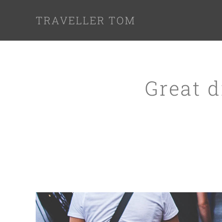
TRAVELLER TOM
Great d